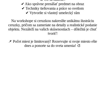
✔ Ako správne prenášať predmet na obraz
✔ Techniky tieňovania a práce so svetlom
✔ Vytvoríte si vlastný umelecký rám
Na workshope si ceruzkou nakreslíte unikátnu ilustráciu
ceruzky, pričom sa zameriate na detaily a realistické podanie
objektu. Nezáleží na vašich skúsenostiach – dôležitá je chuť
tvoriť!
📌 Počet miest je limitovaný! Rezervujte si svoje miesto ešte
dnes a ponorte sa do sveta umenia! 🎨