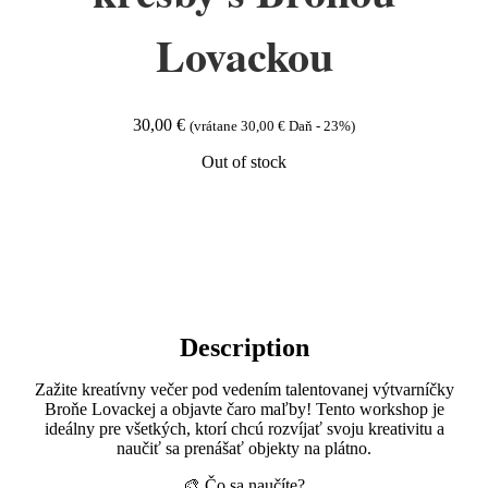
Lovackou
30,00
€
(vrátane
30,00
€
Daň - 23%)
Out of stock
Description
Zažite kreatívny večer pod vedením talentovanej výtvarníčky
Broňe Lovackej a objavte čaro maľby! Tento workshop je
ideálny pre všetkých, ktorí chcú rozvíjať svoju kreativitu a
naučiť sa prenášať objekty na plátno.
🎨 Čo sa naučíte?