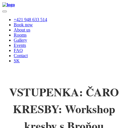
+421 948 633 514
Book now
About us
Rooms
Gallery
Events
FAQ
Contact
SK
VSTUPENKA: ČARO
KRESBY: Workshop
kresby s Broňou