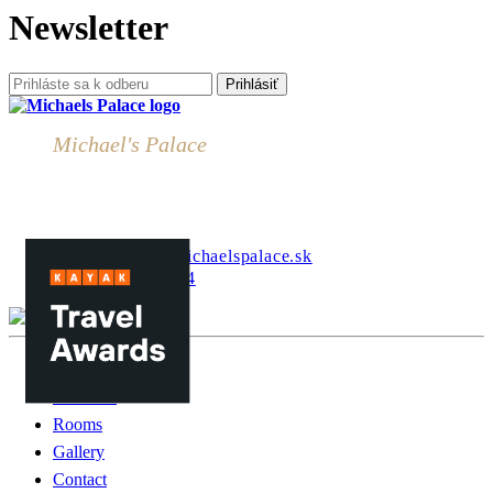
Newsletter
Prihlásiť
Michael's Palace
Komenského 9
04001 Košice
Slovakia
recepcia@hotelmichaelspalace.sk
+421 948 633 514
Home
About us
Rooms
Gallery
Contact