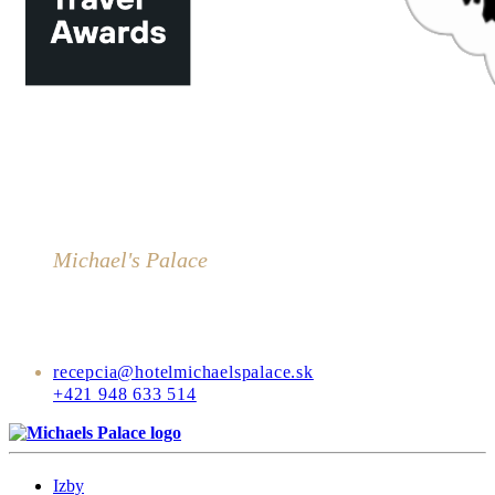
Michael's Palace
Komenského 9
04001 Košice
Slovensko
recepcia@hotelmichaelspalace.sk
+421 948 633 514
Izby