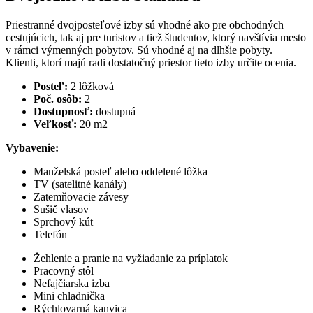
Priestranné dvojposteľové izby sú vhodné ako pre obchodných
cestujúcich, tak aj pre turistov a tiež študentov, ktorý navštívia mesto
v rámci výmenných pobytov.
Sú vhodné aj na dlhšie pobyty.
Klienti, ktorí majú radi dostatočný priestor tieto izby určite ocenia.
Posteľ:
2 lôžková
Poč. osôb:
2
Dostupnosť:
dostupná
Veľkosť:
20 m2
Vybavenie:
Manželská posteľ alebo oddelené lôžka
TV (satelitné kanály)
Zatemňovacie závesy
Sušič vlasov
Sprchový kút
Telefón
Žehlenie a pranie na vyžiadanie za príplatok
Pracovný stôl
Nefajčiarska izba
Mini chladnička
Rýchlovarná kanvica