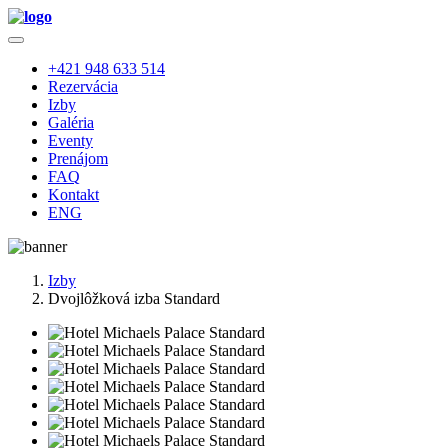
+421 948 633 514
Rezervácia
Izby
Galéria
Eventy
Prenájom
FAQ
Kontakt
ENG
Izby
Dvojlôžková izba Standard