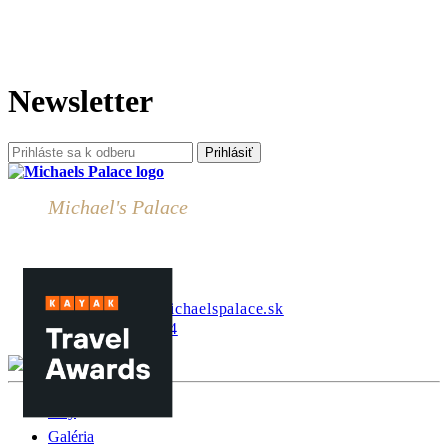
Newsletter
Prihlásiť
Michael's Palace
Komenského 9
04001 Košice
Slovensko
recepcia@hotelmichaelspalace.sk
+421 948 633 514
Izby
Galéria